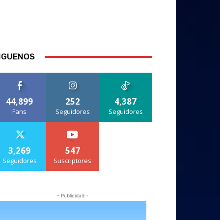
IGUENOS
44,899
252
4,387
Fans
Seguidores
Seguidores
3,269
547
Seguidores
Suscriptores
- Publicidad -