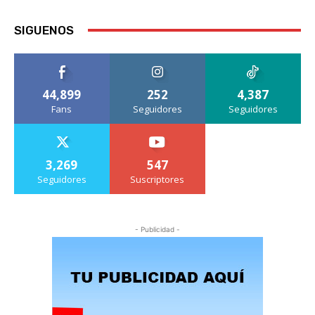
SIGUENOS
44,899
252
4,387
Fans
Seguidores
Seguidores
3,269
547
Seguidores
Suscriptores
- Publicidad -