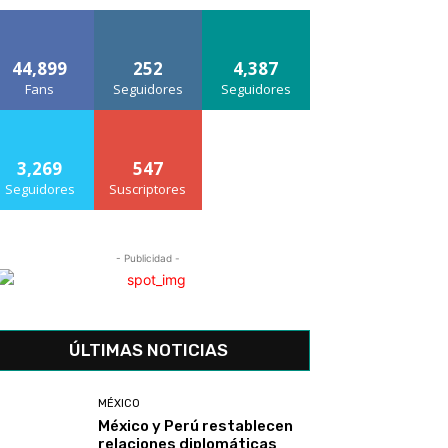
44,899
252
4,387
Fans
Seguidores
Seguidores
3,269
547
Seguidores
Suscriptores
- Publicidad -
ÚLTIMAS NOTICIAS
MÉXICO
México y Perú restablecen
relaciones diplomáticas