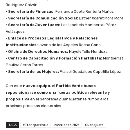
Rodríguez Galván
•
Secretaría de Finanzas:
Fernanda Odete Rentería Muñoz
•
Secretaría de Comunicación Social:
Esther Xcaret Mora Mora
•
Secretaría de Juventudes:
Lesliepebels Montserrat Pérez
Velázquez
•
Enlace de Procesos Legislativos y Relaciones
Institucionales:
Iovana de los Ángeles Rocha Cano
•
Oficina de Derechos Humanos:
Nayely Tello Mendoza
•
Centro de Capacitación y Formación Partidista:
Montserrat
Paulina Serna Torres
•
Secretaría de las Mujeres:
Fraisel Guadalupe Capetillo López
Con este
nuevo equipo
, el
Partido Verde busca
reposicionarse como una fuerza política relevante y
propositiva
en el panorama guanajuatense rumbo a los
próximos procesos electorales.
TAGS
#Transparencia
elecciones 2025
Guanajuato