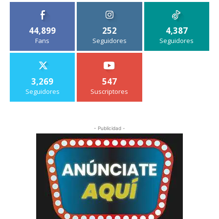
44,899
252
4,387
Fans
Seguidores
Seguidores
3,269
547
Seguidores
Suscriptores
- Publicidad -