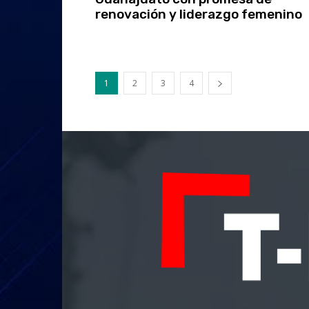
renovación y liderazgo femenino
1
2
3
4