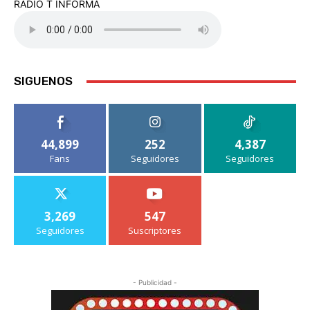
RADIO T INFORMA
SIGUENOS
44,899
252
4,387
Fans
Seguidores
Seguidores
3,269
547
Seguidores
Suscriptores
- Publicidad -