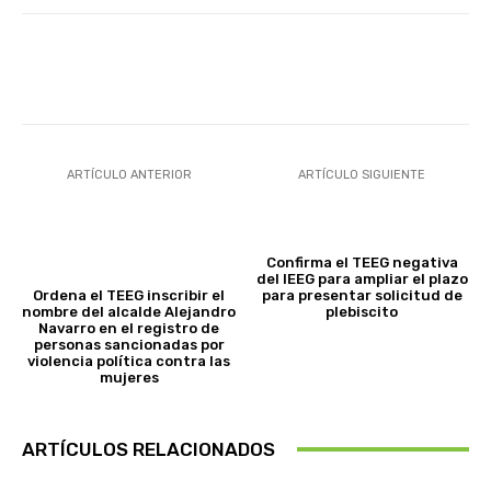
Facebook
X
Pinterest
Wha
ARTÍCULO ANTERIOR
ARTÍCULO SIGUIENTE
Confirma el TEEG negativa
del IEEG para ampliar el plazo
Ordena el TEEG inscribir el
para presentar solicitud de
nombre del alcalde Alejandro
plebiscito
Navarro en el registro de
personas sancionadas por
violencia política contra las
mujeres
ARTÍCULOS RELACIONADOS