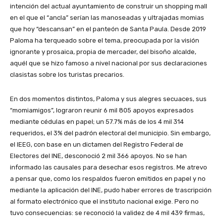
intención del actual ayuntamiento de construir un shopping mall
en el que el “ancla” serían las manoseadas y ultrajadas momias
que hoy “descansan” en el panteón de Santa Paula. Desde 2019
Paloma ha terqueado sobre el tema, preocupada por la visión
ignorante y prosaica, propia de mercader, del bisoño alcalde,
aquél que se hizo famoso a nivel nacional por sus declaraciones
clasistas sobre los turistas precarios.
En dos momentos distintos, Paloma y sus alegres secuaces, sus
“momiamigos”, lograron reunir 6 mil 805 apoyos expresados
mediante cédulas en papel; un 57.7% más de los 4 mil 314
requeridos, el 3% del padrón electoral del municipio. Sin embargo,
el IEEG, con base en un dictamen del Registro Federal de
Electores del INE, desconoció 2 mil 366 apoyos. No se han
informado las causales para desechar esos registros. Me atrevo
a pensar que, como los respaldos fueron emitidos en papel y no
mediante la aplicación del INE, pudo haber errores de trascripción
al formato electrónico que el instituto nacional exige. Pero no
tuvo consecuencias: se reconoció la validez de 4 mil 439 firmas,