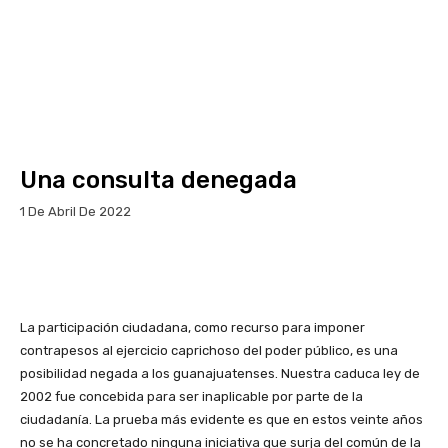
Una consulta denegada
1 De Abril De 2022
Facebook
X
Pinterest
Wha
La participación ciudadana, como recurso para imponer
contrapesos al ejercicio caprichoso del poder público, es una
posibilidad negada a los guanajuatenses. Nuestra caduca ley de
2002 fue concebida para ser inaplicable por parte de la
ciudadanía. La prueba más evidente es que en estos veinte años
no se ha concretado ninguna iniciativa que surja del común de la