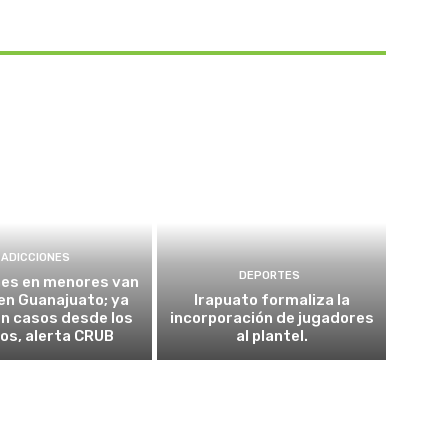
ADICCIONES
DEPORTES
nes en menores van
 en Guanajuato; ya
Irapuato formaliza la
n casos desde los
incorporación de jugadores
os, alerta CRUB
al plantel.