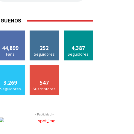
IGUENOS
44,899
252
4,387
Fans
Seguidores
Seguidores
3,269
547
Seguidores
Suscriptores
- Publicidad -