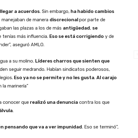
llegar a acuerdos
. Sin embargo,
ha habido cambios
se manejaban de manera
discrecional
por parte de
gaban las plazas a los de más
antigüedad
,
se
e tenías más influencia.
Eso se está corrigiendo
y de
nder”, aseguró AMLO.
agua a su molino.
Líderes charros que sienten que
den seguir medrando. Habían sindicatos poderosos,
legios.
Eso ya no se permite y no les gusta
.
Al carajo
 la marinería”
 a conocer que
realizó una denuncia
contra los que
álvula
.
én pensando que va a ver impunidad
. Eso se terminó”,