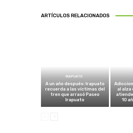
ARTÍCULOS RELACIONADOS
IRAPUATO
A un año después: Irapuato
Adiccio
recuerda a las víctimas del
al alza
tren que arrasó Paseo
atiende
Irapuato
10 añ