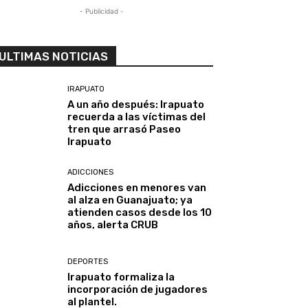
- Publicidad -
ULTIMAS NOTICIAS
IRAPUATO
A un año después: Irapuato
recuerda a las víctimas del
tren que arrasó Paseo
Irapuato
ADICCIONES
Adicciones en menores van
al alza en Guanajuato; ya
atienden casos desde los 10
años, alerta CRUB
DEPORTES
Irapuato formaliza la
incorporación de jugadores
al plantel.