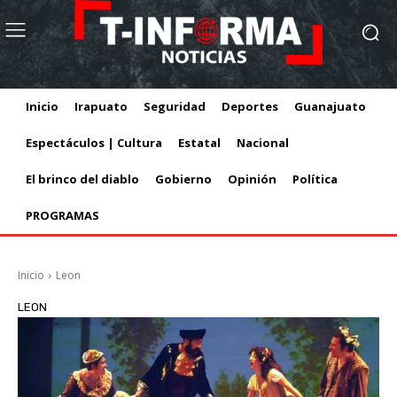
Inicio
Irapuato
Seguridad
Deportes
Guanajuato
Espectáculos | Cultura
Estatal
Nacional
El brinco del diablo
Gobierno
Opinión
Política
PROGRAMAS
Inicio
Leon
LEON