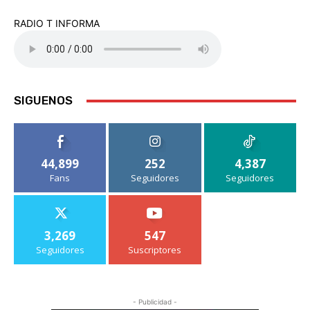
RADIO T INFORMA
SIGUENOS
44,899
252
4,387
Fans
Seguidores
Seguidores
3,269
547
Seguidores
Suscriptores
- Publicidad -