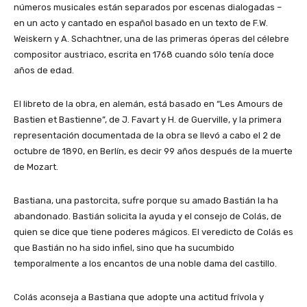
números musicales están separados por escenas dialogadas –
en un acto y cantado en español basado en un texto de F.W.
Weiskern y A. Schachtner, una de las primeras óperas del célebre
compositor austriaco, escrita en 1768 cuando sólo tenía doce
años de edad.
El libreto de la obra, en alemán, está basado en “Les Amours de
Bastien et Bastienne”, de J. Favart y H. de Guerville, y la primera
representación documentada de la obra se llevó a cabo el 2 de
octubre de 1890, en Berlín, es decir 99 años después de la muerte
de Mozart.
Bastiana, una pastorcita, sufre porque su amado Bastián la ha
abandonado. Bastián solicita la ayuda y el consejo de Colás, de
quien se dice que tiene poderes mágicos. El veredicto de Colás es
que Bastián no ha sido infiel, sino que ha sucumbido
temporalmente a los encantos de una noble dama del castillo.
Colás aconseja a Bastiana que adopte una actitud frívola y