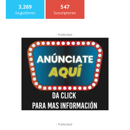
3,269
547
Seguidores
Suscriptores
- Publicidad -
- Publicidad -