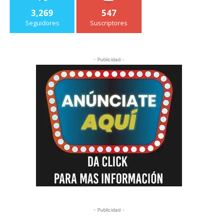
3,269
547
Seguidores
Suscriptores
- Publicidad -
- Publicidad -