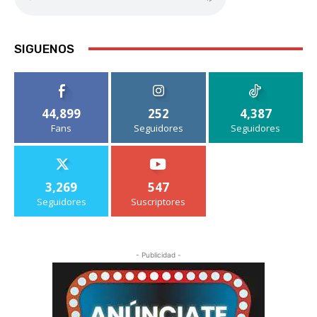
SIGUENOS
44,899
252
4,387
Fans
Seguidores
Seguidores
3,269
547
Seguidores
Suscriptores
- Publicidad -