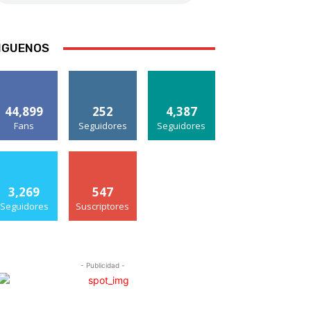
IGUENOS
44,899
252
4,387
Fans
Seguidores
Seguidores
3,269
547
Seguidores
Suscriptores
- Publicidad -