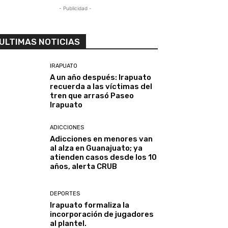
- Publicidad -
ULTIMAS NOTICIAS
IRAPUATO
A un año después: Irapuato
recuerda a las víctimas del
tren que arrasó Paseo
Irapuato
ADICCIONES
Adicciones en menores van
al alza en Guanajuato; ya
atienden casos desde los 10
años, alerta CRUB
DEPORTES
Irapuato formaliza la
incorporación de jugadores
al plantel.