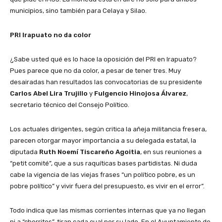
municipios, sino también para Celaya y Silao.
PRI Irapuato no da color
¿Sabe usted qué es lo hace la oposición del PRI en Irapuato?
Pues parece que no da color, a pesar de tener tres. Muy
desairadas han resultados las convocatorias de su presidente
Carlos Abel Lira Trujillo
y
Fulgencio Hinojosa Álvarez
,
secretario técnico del Consejo Político.
Los actuales dirigentes, según critica la añeja militancia fresera,
parecen otorgar mayor importancia a su delegada estatal, la
diputada
Ruth Noemí Tiscareño Agoitia
, en sus reuniones a
“petit comité”, que a sus raquíticas bases partidistas. Ni duda
cabe la vigencia de las viejas frases “un político pobre, es un
pobre político” y vivir fuera del presupuesto, es vivir en el error”.
Todo indica que las mismas corrientes internas que ya no llegan
ni a “chorritos”, tiran cada cual por su lado. En el Ayuntamiento de