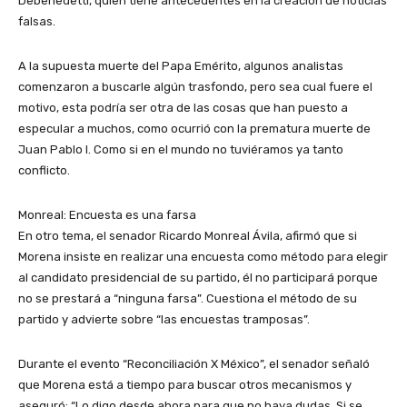
Debenedetti, quien tiene antecedentes en la creación de noticias
falsas.
A la supuesta muerte del Papa Emérito, algunos analistas
comenzaron a buscarle algún trasfondo, pero sea cual fuere el
motivo, esta podría ser otra de las cosas que han puesto a
especular a muchos, como ocurrió con la prematura muerte de
Juan Pablo I. Como si en el mundo no tuviéramos ya tanto
conflicto.
Monreal: Encuesta es una farsa
En otro tema, el senador Ricardo Monreal Ávila, afirmó que si
Morena insiste en realizar una encuesta como método para elegir
al candidato presidencial de su partido, él no participará porque
no se prestará a “ninguna farsa”. Cuestiona el método de su
partido y advierte sobre “las encuestas tramposas”.
Durante el evento “Reconciliación X México”, el senador señaló
que Morena está a tiempo para buscar otros mecanismos y
aseguró: “Lo digo desde ahora para que no haya dudas. Si se