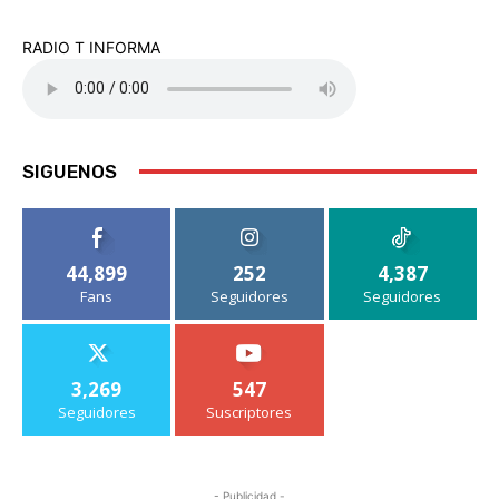
RADIO T INFORMA
SIGUENOS
44,899
252
4,387
Fans
Seguidores
Seguidores
3,269
547
Seguidores
Suscriptores
- Publicidad -