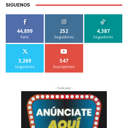
SIGUENOS
44,899
252
4,387
Fans
Seguidores
Seguidores
3,269
547
Seguidores
Suscriptores
- Publicidad -