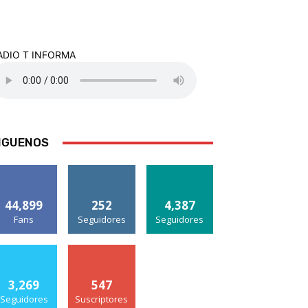
ADIO T INFORMA
IGUENOS
44,899
252
4,387
Fans
Seguidores
Seguidores
3,269
547
Seguidores
Suscriptores