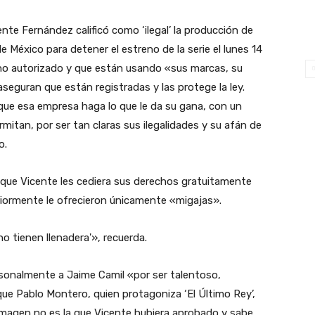
nte Fernández calificó como ‘ilegal’ la producción de
e México para detener el estreno de la serie el lunes 14
no autorizado y que están usando «sus marcas, su
seguran que están registradas y las protege la ley.
 que esa empresa haga lo que le da su gana, con un
itan, por ser tan claras sus ilegalidades y su afán de
o.
 que Vicente les cediera sus derechos gratuitamente
riormente le ofrecieron únicamente «migajas».
no tienen llenadera'», recuerda.
onalmente a Jaime Camil «por ser talentoso,
 que Pablo Montero, quien protagoniza ‘El Último Rey’,
magen no es la que Vicente hubiera aprobado y sabe