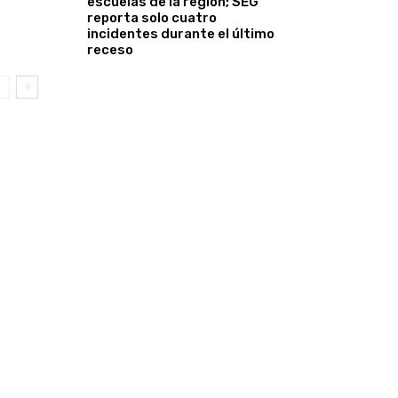
escuelas de la región; SEG
reporta solo cuatro
incidentes durante el último
receso