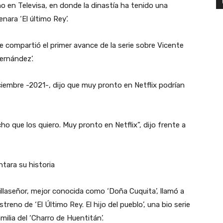
no en Televisa, en donde la dinastía ha tenido una
nara ‘El último Rey’.
se compartió el primer avance de la serie sobre Vicente
Fernández’.
iciembre -2021-, dijo que muy pronto en Netflix podrían
cho que los quiero. Muy pronto en Netflix”, dijo frente a
tara su historia
llaseñor, mejor conocida como ‘Doña Cuquita’, llamó a
streno de ‘El Último Rey. El hijo del pueblo’, una bio serie
ilia del ‘Charro de Huentitán’.