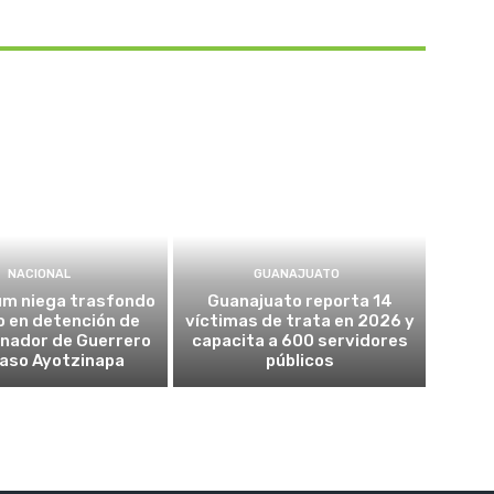
NACIONAL
GUANAJUATO
um niega trasfondo
Guanajuato reporta 14
co en detención de
víctimas de trata en 2026 y
nador de Guerrero
capacita a 600 servidores
caso Ayotzinapa
públicos