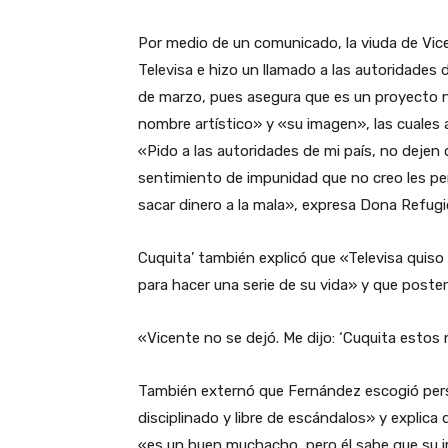
Por medio de un comunicado, la viuda de Vice
Televisa e hizo un llamado a las autoridades d
de marzo, pues asegura que es un proyecto 
nombre artístico» y «su imagen», las cuales a
«Pido a las autoridades de mi país, no dejen
sentimiento de impunidad que no creo les perm
sacar dinero a la mala», expresa Dona Refugi
Cuquita’ también explicó que «Televisa quiso
para hacer una serie de su vida» y que poste
«Vicente no se dejó. Me dijo: ‘Cuquita estos 
También externó que Fernández escogió pers
disciplinado y libre de escándalos» y explica
«es un buen muchacho, pero él sabe que su i