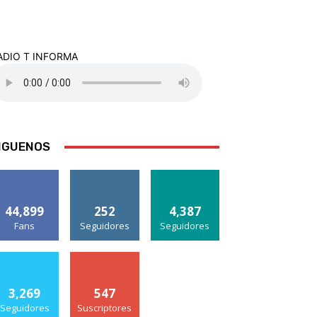
ADIO T INFORMA
IGUENOS
44,899
252
4,387
Fans
Seguidores
Seguidores
3,269
547
Seguidores
Suscriptores