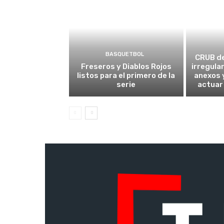
BASQUETBOL
CRUB d
Freseros y Diablos Rojos
irregula
listos para el primero de la
anexos y
serie
actuar