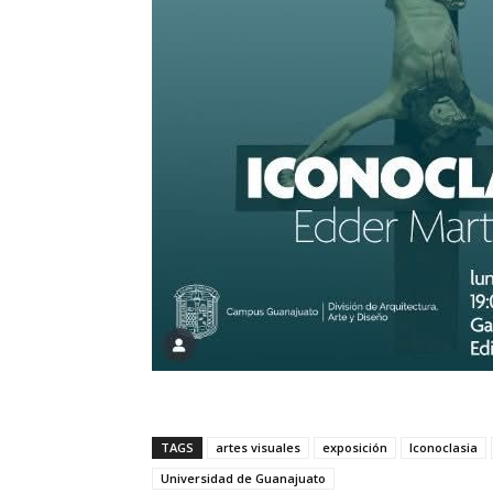
TAGS
artes visuales
exposición
Iconoclasia
Universidad de Guanajuato