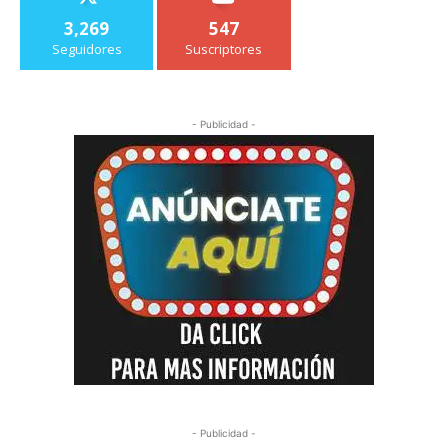
3,269
547
Seguidores
Suscriptores
- Publicidad -
- Publicidad -