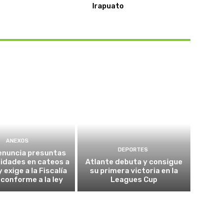
Irapuato
ANEXOS
DEPORTES
enuncia presuntas
ridades en cateos a
Atlante debuta y consigue
 exige a la Fiscalía
su primera victoria en la
 conforme a la ley
Leagues Cup