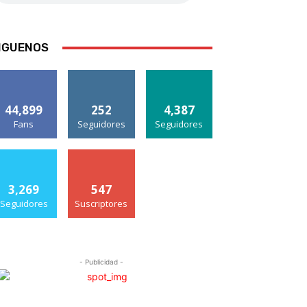
IGUENOS
44,899
252
4,387
Fans
Seguidores
Seguidores
3,269
547
Seguidores
Suscriptores
- Publicidad -