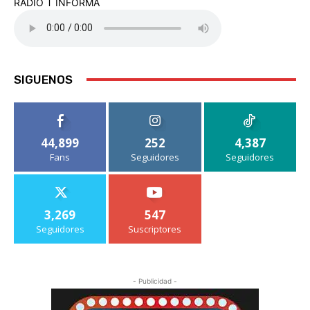
RADIO T INFORMA
SIGUENOS
44,899
252
4,387
Fans
Seguidores
Seguidores
3,269
547
Seguidores
Suscriptores
- Publicidad -