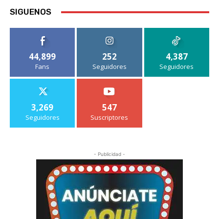
SIGUENOS
44,899
252
4,387
Fans
Seguidores
Seguidores
3,269
547
Seguidores
Suscriptores
- Publicidad -