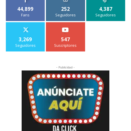
44,899
252
4,387
Fans
Seguidores
Seguidores
3,269
547
Seguidores
Suscriptores
- Publicidad -