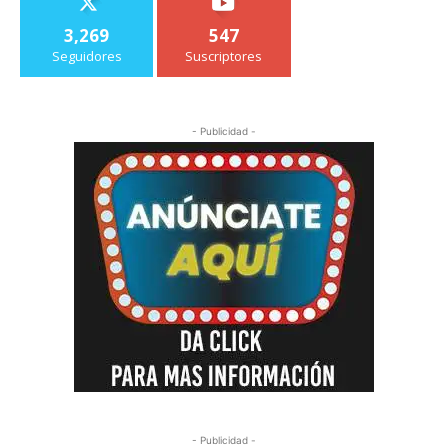
3,269
547
Seguidores
Suscriptores
- Publicidad -
- Publicidad -