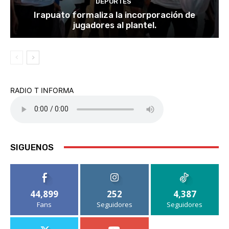
DEPORTES
Irapuato formaliza la incorporación de
jugadores al plantel.
RADIO T INFORMA
SIGUENOS
44,899
252
4,387
Fans
Seguidores
Seguidores