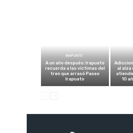
IRAPUATO
A un año después: Irapuato
Adiccio
recuerda a las víctimas del
al alza
tren que arrasó Paseo
atiende
Irapuato
10 añ