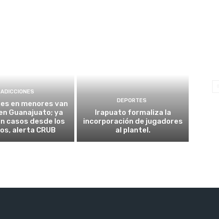
ADICCIONES
DEPORTES
nes en menores van
 en Guanajuato; ya
Irapuato formaliza la
n casos desde los
incorporación de jugadores
os, alerta CRUB
al plantel.