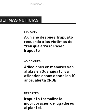
- Publicidad -
ULTIMAS NOTICIAS
IRAPUATO
A un año después: Irapuato
recuerda a las víctimas del
tren que arrasó Paseo
Irapuato
ADICCIONES
Adicciones en menores van
al alza en Guanajuato; ya
atienden casos desde los 10
años, alerta CRUB
DEPORTES
Irapuato formaliza la
incorporación de jugadores
al plantel.