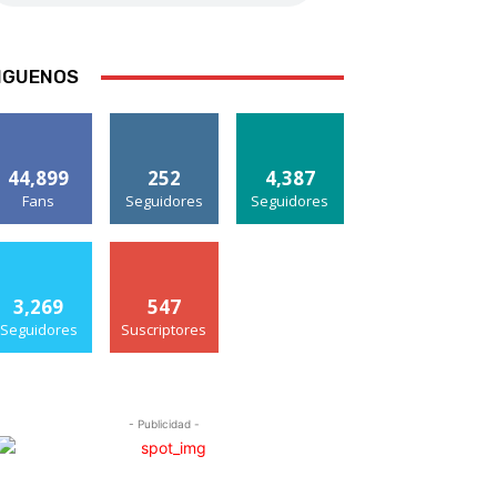
IGUENOS
44,899
252
4,387
Fans
Seguidores
Seguidores
3,269
547
Seguidores
Suscriptores
- Publicidad -