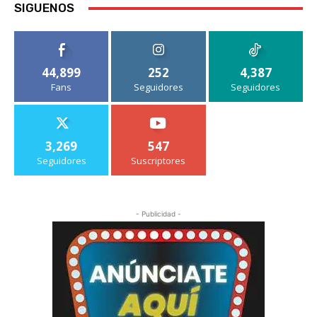
SIGUENOS
44,899
252
4,387
Fans
Seguidores
Seguidores
3,269
547
Seguidores
Suscriptores
- Publicidad -