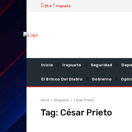
C
29.4
Irapuato
Inicio
Irapuato
Seguridad
Depo
El Brinco Del Diablo
Gobierno
Opin
Inicio
Etiquetas
César Prieto
Tag:
César Prieto