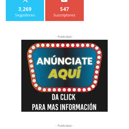
3,269
547
Seguidores
Suscriptores
- Publicidad -
- Publicidad -