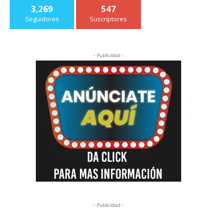
3,269
547
Seguidores
Suscriptores
- Publicidad -
- Publicidad -