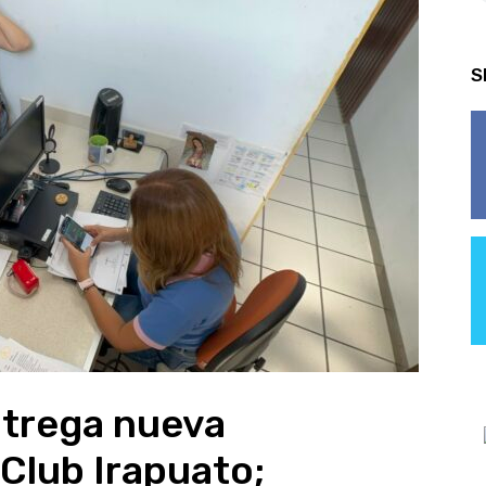
S
ntrega nueva
 Club Irapuato;