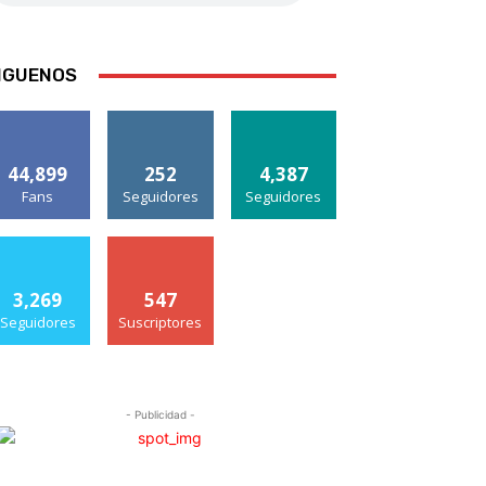
IGUENOS
44,899
252
4,387
Fans
Seguidores
Seguidores
3,269
547
Seguidores
Suscriptores
- Publicidad -