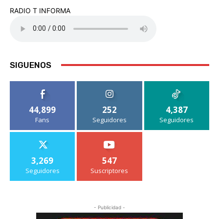
RADIO T INFORMA
SIGUENOS
44,899
252
4,387
Fans
Seguidores
Seguidores
3,269
547
Seguidores
Suscriptores
- Publicidad -