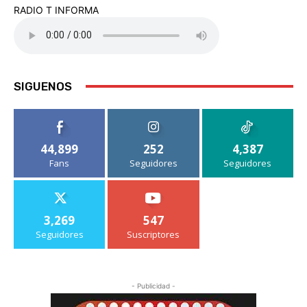
RADIO T INFORMA
SIGUENOS
44,899
252
4,387
Fans
Seguidores
Seguidores
3,269
547
Seguidores
Suscriptores
- Publicidad -