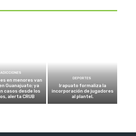
ADICCIONES
DEPORTES
nes en menores van
 en Guanajuato; ya
Irapuato formaliza la
n casos desde los
incorporación de jugadores
os, alerta CRUB
al plantel.