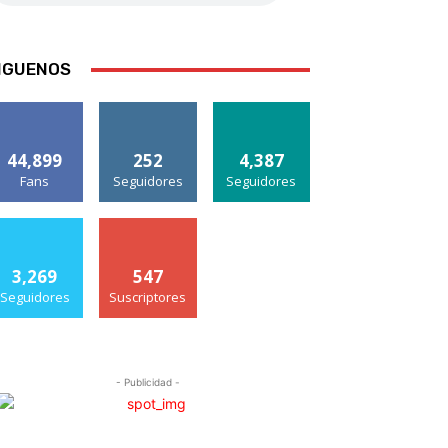
IGUENOS
44,899
252
4,387
Fans
Seguidores
Seguidores
3,269
547
Seguidores
Suscriptores
- Publicidad -