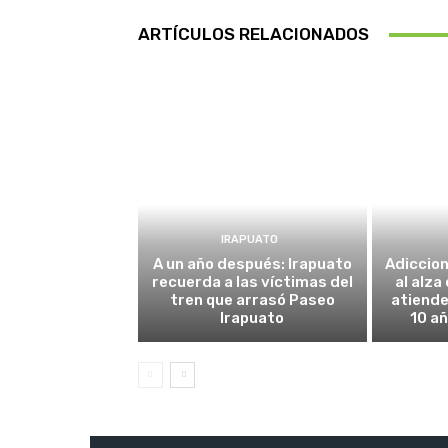
ARTÍCULOS RELACIONADOS
IRAPUATO
A un año después: Irapuato
Adiccio
recuerda a las víctimas del
al alza
tren que arrasó Paseo
atiende
Irapuato
10 añ