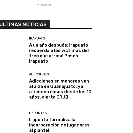
- Publicidad -
ULTIMAS NOTICIAS
IRAPUATO
A un año después: Irapuato
recuerda a las víctimas del
tren que arrasó Paseo
Irapuato
ADICCIONES
Adicciones en menores van
al alza en Guanajuato; ya
atienden casos desde los 10
años, alerta CRUB
DEPORTES
Irapuato formaliza la
incorporación de jugadores
al plantel.