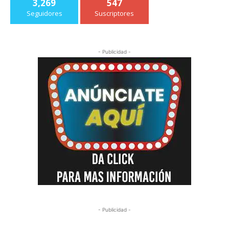
3,269
547
Seguidores
Suscriptores
- Publicidad -
- Publicidad -