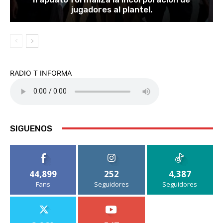
jugadores al plantel.
RADIO T INFORMA
SIGUENOS
44,899
252
4,387
Fans
Seguidores
Seguidores