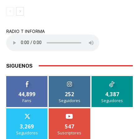
RADIO T INFORMA
SIGUENOS
44,899
252
4,387
Fans
Seguidores
Seguidores
3,269
547
Seguidores
Suscriptores