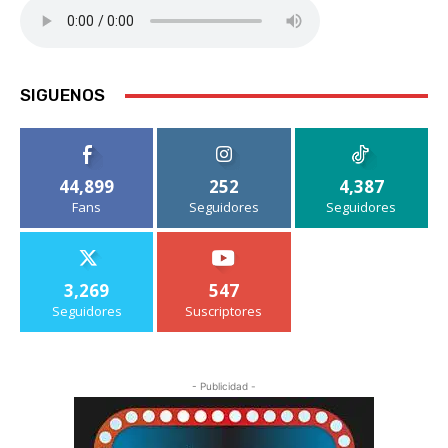
SIGUENOS
44,899
252
4,387
Fans
Seguidores
Seguidores
3,269
547
Seguidores
Suscriptores
- Publicidad -