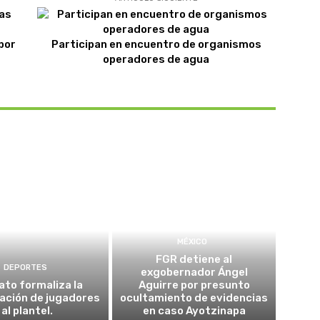
por
Participan en encuentro de organismos
operadores de agua
MÉXICO
FGR detiene al
DEPORTES
exgobernador Ángel
ato formaliza la
Aguirre por presunto
ación de jugadores
ocultamiento de evidencias
al plantel.
en caso Ayotzinapa