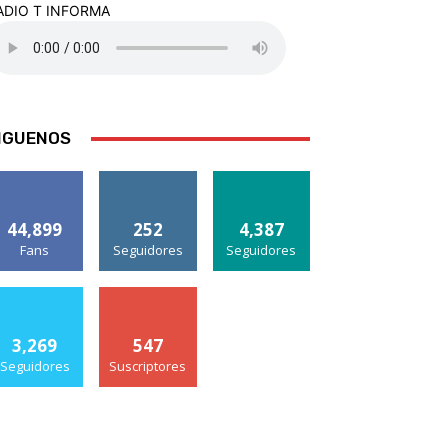
ADIO T INFORMA
IGUENOS
44,899
252
4,387
Fans
Seguidores
Seguidores
3,269
547
Seguidores
Suscriptores