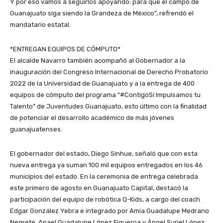
Y por eso vamos a seguirlos apoyando: para que el campo de
Guanajuato siga siendo la Grandeza de México”, refrendó el
mandatario estatal.
*ENTREGAN EQUIPOS DE CÓMPUTO*
El alcalde Navarro también acompañó al Gobernador a la
inauguración del Congreso Internacional de Derecho Probatorio
2022 de la Universidad de Guanajuato y a la entrega de 400
equipos de cómputo del programa “#ContigoSí Impulsamos tu
Talento” de Juventudes Guanajuato, esto último con la finalidad
de potenciar el desarrollo académico de más jóvenes
guanajuatenses.
El gobernador del estado, Diego Sinhue, señaló que con esta
nueva entrega ya suman 100 mil equipos entregados en los 46
municipios del estado. En la ceremonia de entrega celebrada
este primero de agosto en Guanajuato Capital, destacó la
participación del equipo de robótica Q-Kids, a cargo del coach
Edgar González Yebra e integrado por Amia Guadalupe Medrano
Negrete, Anael Guadalupe López Figueroa y Ángel Suriel López