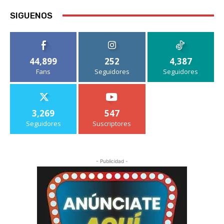
SIGUENOS
44,899
252
4,387
Fans
Seguidores
Seguidores
3,269
547
Seguidores
Suscriptores
- Publicidad -