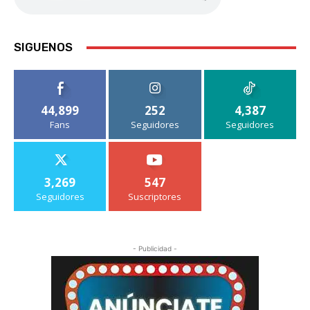
SIGUENOS
44,899
252
4,387
Fans
Seguidores
Seguidores
3,269
547
Seguidores
Suscriptores
- Publicidad -