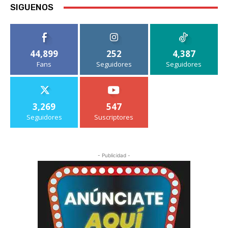
SIGUENOS
44,899
252
4,387
Fans
Seguidores
Seguidores
3,269
547
Seguidores
Suscriptores
- Publicidad -