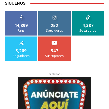
SIGUENOS
44,899
252
4,387
Fans
Seguidores
Seguidores
3,269
547
Seguidores
Suscriptores
- Publicidad -