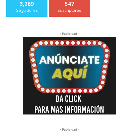
3,269
547
Seguidores
Suscriptores
- Publicidad -
- Publicidad -