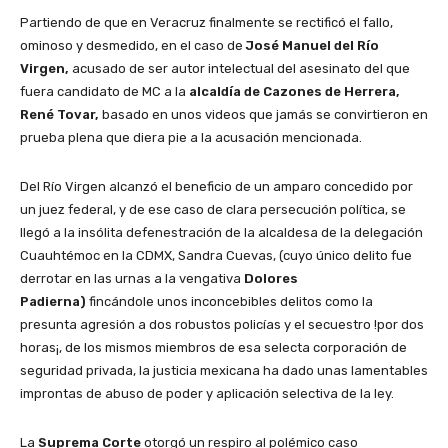
Partiendo de que en Veracruz finalmente se rectificó el fallo,
ominoso y desmedido, en el caso de
José Manuel del Río
Virgen,
acusado de ser autor intelectual del asesinato del que
fuera candidato de MC a la
alcaldía de Cazones de Herrera,
René Tovar,
basado en unos videos que jamás se convirtieron en
prueba plena que diera pie a la acusación mencionada.
Del Río Virgen alcanzó el beneficio de un amparo concedido por
un juez federal, y de ese caso de clara persecución política, se
llegó a la insólita defenestración de la alcaldesa de la delegación
Cuauhtémoc en la CDMX, Sandra Cuevas, (cuyo único delito fue
derrotar en las urnas a la vengativa
Dolores
Padierna)
fincándole unos inconcebibles delitos como la
presunta agresión a dos robustos policías y el secuestro !por dos
horas¡, de los mismos miembros de esa selecta corporación de
seguridad privada, la justicia mexicana ha dado unas lamentables
improntas de abuso de poder y aplicación selectiva de la ley.
La
Suprema Corte
otorgó un respiro al polémico caso