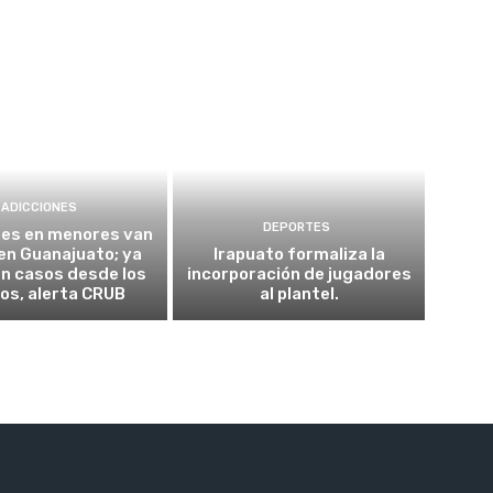
ADICCIONES
DEPORTES
nes en menores van
 en Guanajuato; ya
Irapuato formaliza la
n casos desde los
incorporación de jugadores
os, alerta CRUB
al plantel.