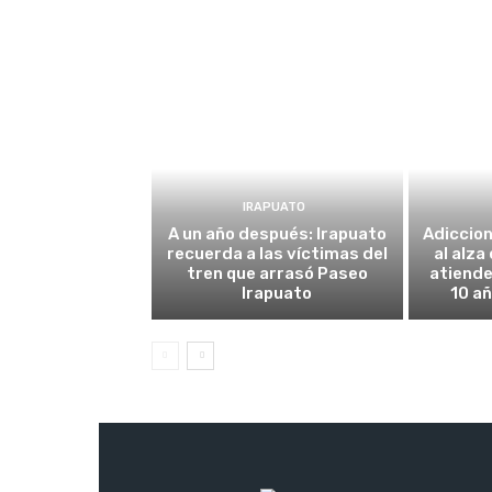
IRAPUATO
A un año después: Irapuato
Adiccio
recuerda a las víctimas del
al alza
tren que arrasó Paseo
atiende
Irapuato
10 añ