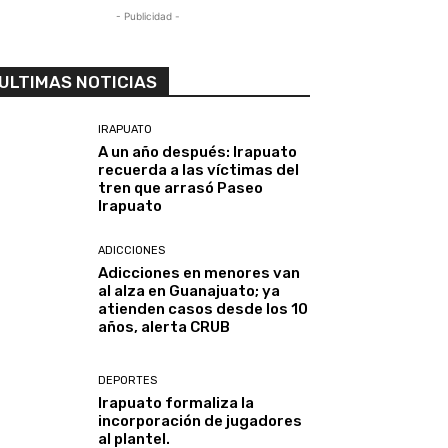
- Publicidad -
ULTIMAS NOTICIAS
IRAPUATO
A un año después: Irapuato
recuerda a las víctimas del
tren que arrasó Paseo
Irapuato
ADICCIONES
Adicciones en menores van
al alza en Guanajuato; ya
atienden casos desde los 10
años, alerta CRUB
DEPORTES
Irapuato formaliza la
incorporación de jugadores
al plantel.