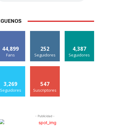
IGUENOS
44,899
252
4,387
Fans
Seguidores
Seguidores
3,269
547
Seguidores
Suscriptores
- Publicidad -