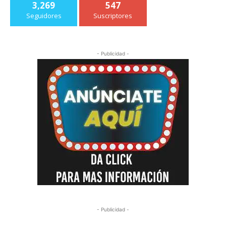
3,269
547
Seguidores
Suscriptores
- Publicidad -
- Publicidad -