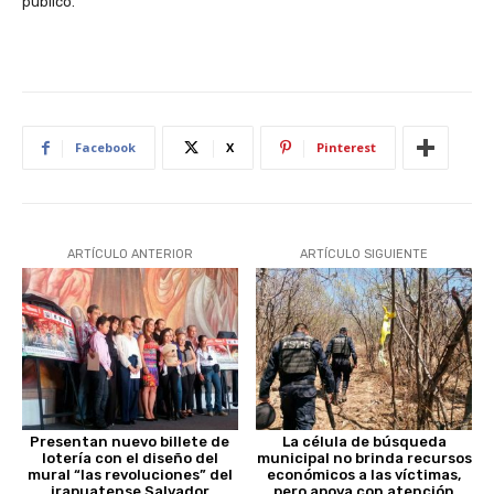
público.
Facebook
X
Pinterest
ARTÍCULO ANTERIOR
ARTÍCULO SIGUIENTE
Presentan nuevo billete de
La célula de búsqueda
lotería con el diseño del
municipal no brinda recursos
mural “las revoluciones” del
económicos a las víctimas,
irapuatense Salvador
pero apoya con atención