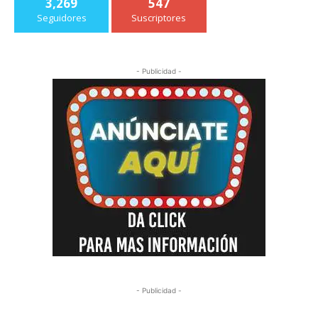
3,269
547
Seguidores
Suscriptores
- Publicidad -
- Publicidad -