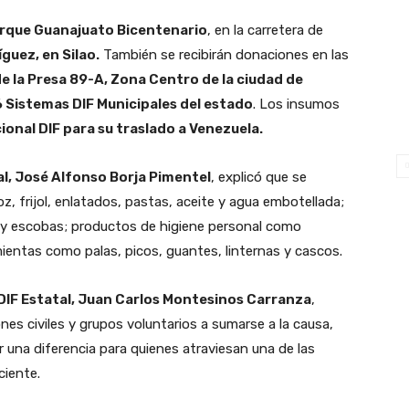
rque Guanajuato Bicentenario
, en la carretera de
guez, en Silao.
También se recibirán donaciones en las
e la Presa 89-A, Zona Centro de la ciudad de
 Sistemas DIF Municipales del estado
. Los insumos
onal DIF para su traslado a Venezuela.
al, José Alfonso Borja Pimentel
, explicó que se
, frijol, enlatados, pastas, aceite y agua embotellada;
o y escobas; productos de higiene personal como
mientas como palas, picos, guantes, linternas y cascos.
 DIF Estatal, Juan Carlos Montesinos Carranza
,
es civiles y grupos voluntarios a sumarse a la causa,
na diferencia para quienes atraviesan una de las
ciente.