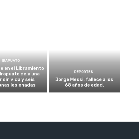
IRAPUATO
e en el Libramiento
DEPORTES
 Irapuato deja una
 sin vida y seis
Jorge Messi, fallece a los
onas lesionadas
68 años de edad.