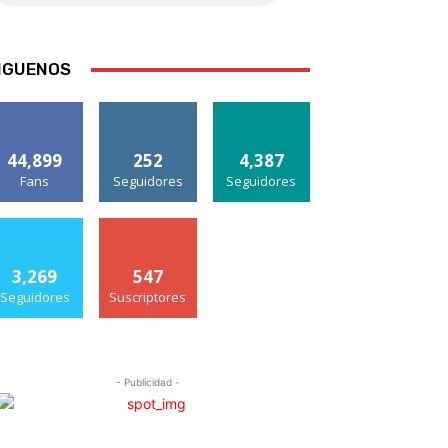
IGUENOS
44,899
252
4,387
Fans
Seguidores
Seguidores
3,269
547
Seguidores
Suscriptores
- Publicidad -