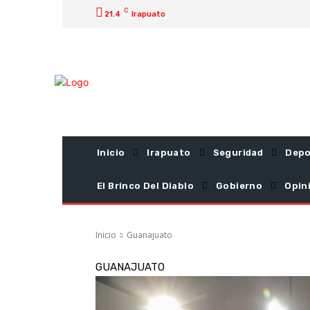
C
21.4
Irapuato
Inicio
Irapuato
Seguridad
Depo
El Brinco Del Diablo
Gobierno
Opin
Inicio
Guanajuato
GUANAJUATO