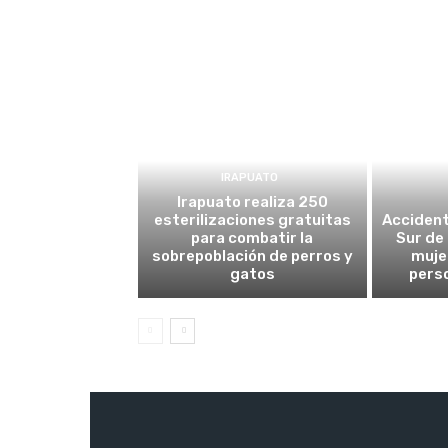
IRAPUATO
Irapuato realiza 250
esterilizaciones gratuitas
Accident
para combatir la
Sur de
sobrepoblación de perros y
mujer
gatos
pers