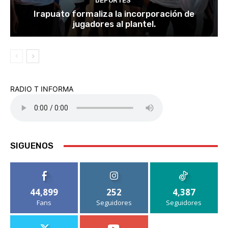
DEPORTES
Irapuato formaliza la incorporación de
jugadores al plantel.
RADIO T INFORMA
SIGUENOS
44,899
252
4,387
Fans
Seguidores
Seguidores