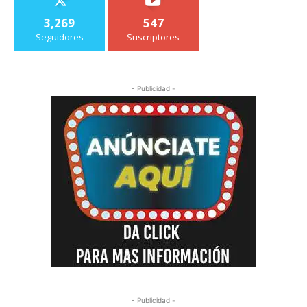
3,269
547
Seguidores
Suscriptores
- Publicidad -
- Publicidad -